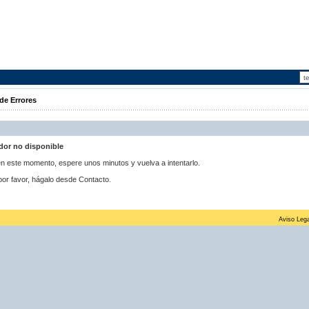
de Errores
idor no disponible
 en este momento, espere unos minutos y vuelva a intentarlo.
por favor, hágalo desde Contacto.
Aviso Lega