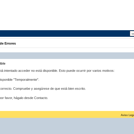
de Errores
ible
stá intentado acceder no está disponible. Esto puede ocurrir por varios motivos:
disponible "Temporalmente".
correcto. Compruebe y asegúrese de que está bien escrito.
por favor, hágalo desde Contacto.
Aviso Lega