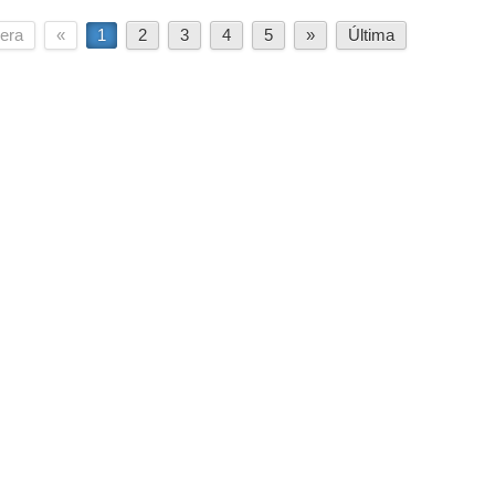
era
«
1
2
3
4
5
»
Última