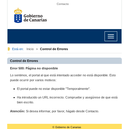
Contacto
Toggle
navigation
Está en:
Inicio
>
Control de Errores
Control de Errores
Error 500: Página no disponible
Lo sentimos, el portal al que está intentado acceder no está disponible. Esto
puede ocurrir por varios motivos:
El portal puede no estar disponible "Temporalmente".
Ha introducido un URL incorrecto. Compruebe y asegúrese de que está
bien escrito.
Atención:
Si desea informar, por favor, hágalo desde Contacto.
© Gobierno de Canarias