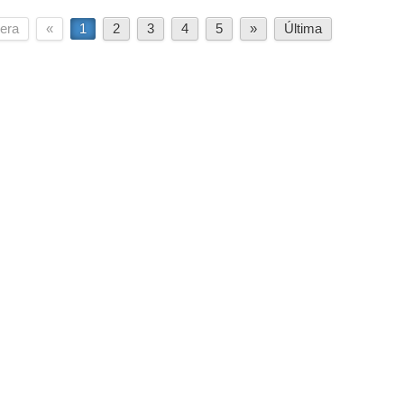
era
«
1
2
3
4
5
»
Última