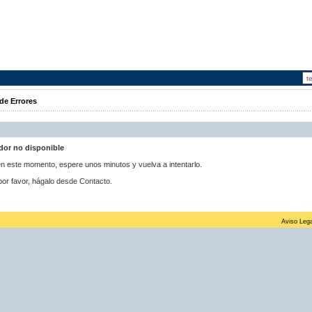
de Errores
idor no disponible
 en este momento, espere unos minutos y vuelva a intentarlo.
por favor, hágalo desde Contacto.
Aviso Lega