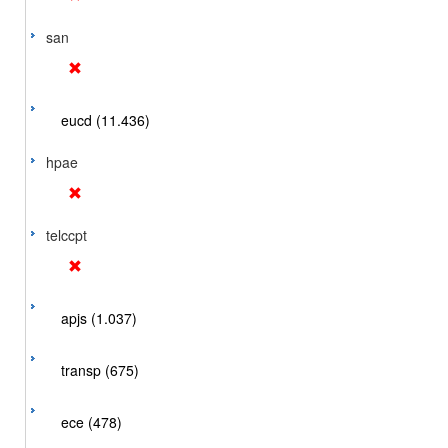
san
eucd (11.436)
hpae
telccpt
apjs (1.037)
transp (675)
ece (478)