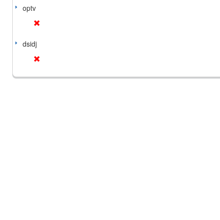
optv
dsidj