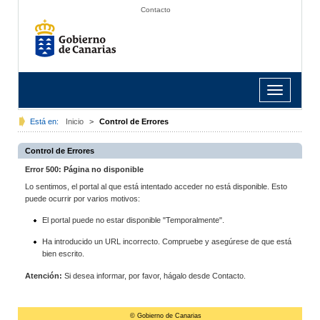
Contacto
Toggle
navigation
Está en:
Inicio
>
Control de Errores
Control de Errores
Error 500: Página no disponible
Lo sentimos, el portal al que está intentado acceder no está disponible. Esto
puede ocurrir por varios motivos:
El portal puede no estar disponible "Temporalmente".
Ha introducido un URL incorrecto. Compruebe y asegúrese de que está
bien escrito.
Atención:
Si desea informar, por favor, hágalo desde Contacto.
© Gobierno de Canarias