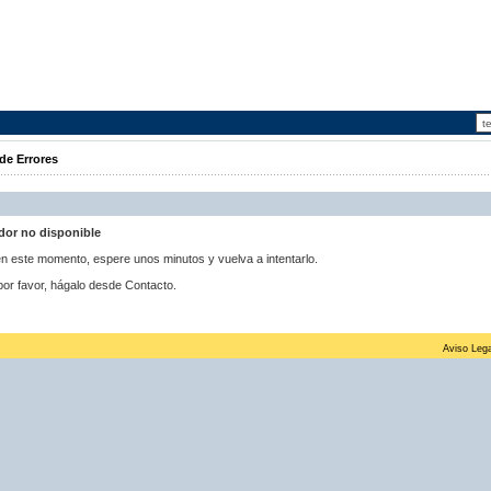
de Errores
idor no disponible
 en este momento, espere unos minutos y vuelva a intentarlo.
por favor, hágalo desde Contacto.
Aviso Lega