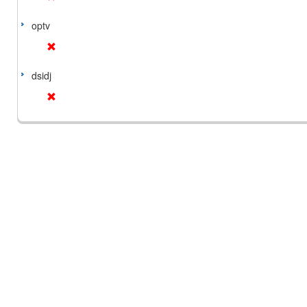
optv
dsidj