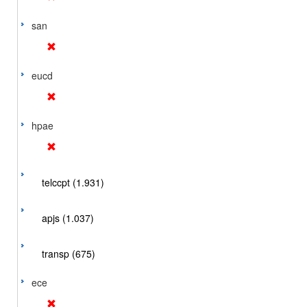
san
eucd
hpae
telccpt (1.931)
apjs (1.037)
transp (675)
ece