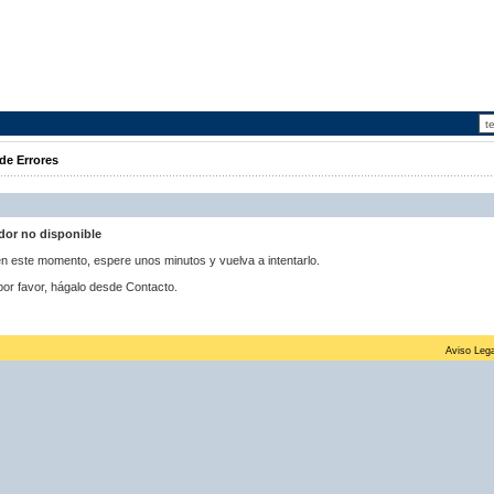
de Errores
idor no disponible
 en este momento, espere unos minutos y vuelva a intentarlo.
por favor, hágalo desde Contacto.
Aviso Lega