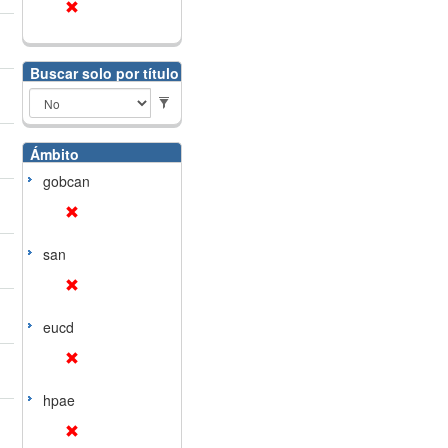
Buscar solo por título
Ámbito
gobcan
san
eucd
hpae