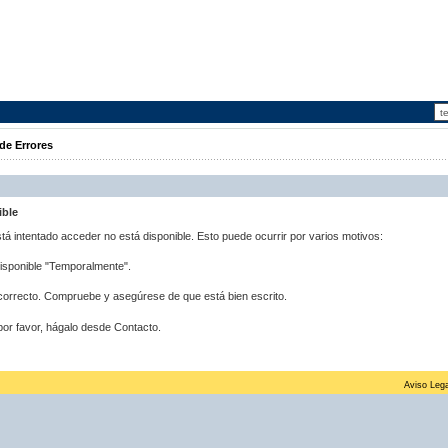
de Errores
ible
stá intentado acceder no está disponible. Esto puede ocurrir por varios motivos:
disponible "Temporalmente".
correcto. Compruebe y asegúrese de que está bien escrito.
por favor, hágalo desde Contacto.
Aviso Lega