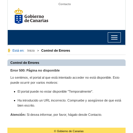
Contacto
Toggle
navigation
Está en:
Inicio
>
Control de Errores
Control de Errores
Error 500: Página no disponible
Lo sentimos, el portal al que está intentado acceder no está disponible. Esto
puede ocurrir por varios motivos:
El portal puede no estar disponible "Temporalmente".
Ha introducido un URL incorrecto. Compruebe y asegúrese de que está
bien escrito.
Atención:
Si desea informar, por favor, hágalo desde Contacto.
© Gobierno de Canarias