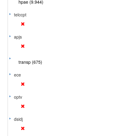
hpae (9.944)
telccpt
apjs
transp (675)
ece
optv
dsidj