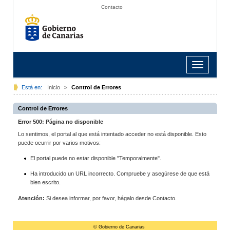
Contacto
Toggle
navigation
Está en:
Inicio
>
Control de Errores
Control de Errores
Error 500: Página no disponible
Lo sentimos, el portal al que está intentado acceder no está disponible. Esto
puede ocurrir por varios motivos:
El portal puede no estar disponible "Temporalmente".
Ha introducido un URL incorrecto. Compruebe y asegúrese de que está
bien escrito.
Atención:
Si desea informar, por favor, hágalo desde Contacto.
© Gobierno de Canarias