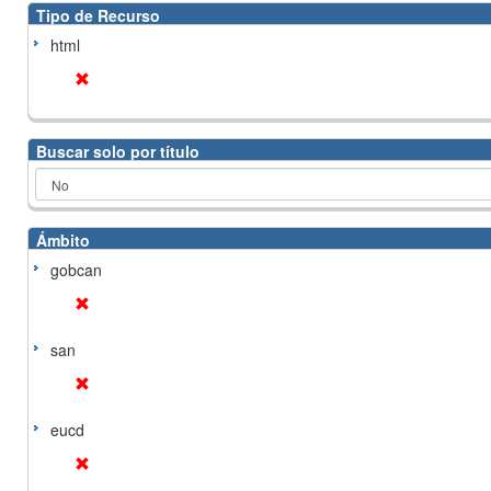
Tipo de Recurso
html
Buscar solo por título
Ámbito
gobcan
san
eucd