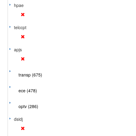
hpae
telccpt
apjs
transp (675)
ece (478)
optv (286)
dsidj