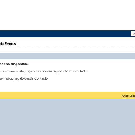
de Errores
idor no disponible
 en este momento, espere unos minutos y vuelva a intentarlo.
por favor, hágalo desde Contacto.
Aviso Lega