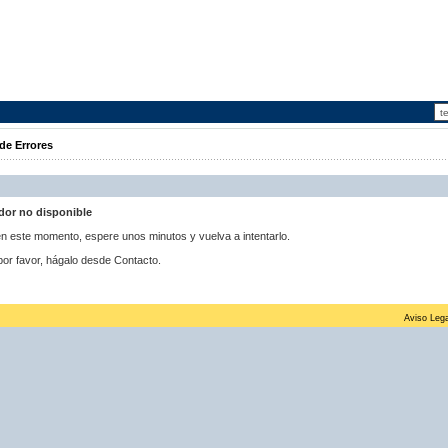
de Errores
idor no disponible
 en este momento, espere unos minutos y vuelva a intentarlo.
por favor, hágalo desde Contacto.
Aviso Lega