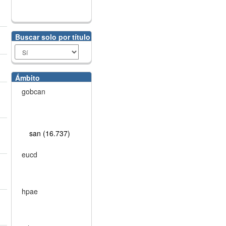
Buscar solo por título
Ámbito
gobcan
san (16.737)
eucd
hpae