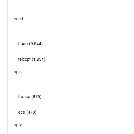
eucd
hpae (9.944)
telccpt (1.931)
apjs
transp (675)
ece (478)
optv