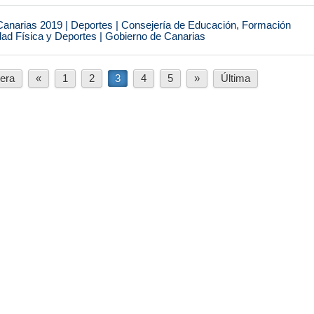
narias 2019 | Deportes | Consejería de Educación, Formación
idad Física y Deportes | Gobierno de Canarias
era
«
1
2
3
4
5
»
Última