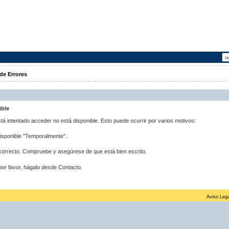
de Errores
ible
stá intentado acceder no está disponible. Esto puede ocurrir por varios motivos:
disponible "Temporalmente".
correcto. Compruebe y asegúrese de que está bien escrito.
por favor, hágalo desde Contacto.
Aviso Lega