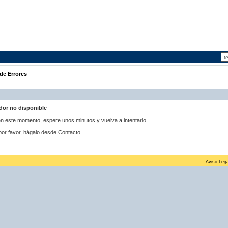
de Errores
idor no disponible
 en este momento, espere unos minutos y vuelva a intentarlo.
por favor, hágalo desde Contacto.
Aviso Lega