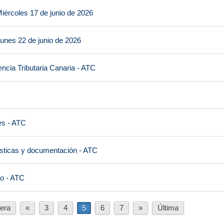
iércoles 17 de junio de 2026
unes 22 de junio de 2026
ncia Tributaria Canaria - ATC
es - ATC
ísticas y documentación - ATC
io - ATC
era
«
3
4
5
6
7
»
Última