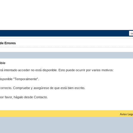
de Errores
ible
stá intentado acceder no está disponible. Esto puede ocurrir por varios motivos:
disponible "Temporalmente".
correcto. Compruebe y asegúrese de que está bien escrito.
por favor, hágalo desde Contacto.
Aviso Lega