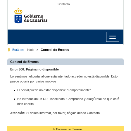
Contacto
Toggle
navigation
Está en:
Inicio
>
Control de Errores
Control de Errores
Error 500: Página no disponible
Lo sentimos, el portal al que está intentado acceder no está disponible. Esto
puede ocurrir por varios motivos:
El portal puede no estar disponible "Temporalmente".
Ha introducido un URL incorrecto. Compruebe y asegúrese de que está
bien escrito.
Atención:
Si desea informar, por favor, hágalo desde Contacto.
© Gobierno de Canarias