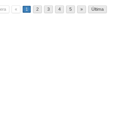
era
«
1
2
3
4
5
»
Última