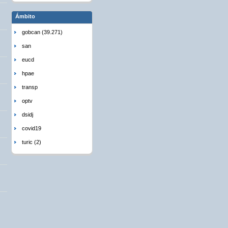
Ámbito
gobcan (39.271)
san
eucd
hpae
transp
optv
dsidj
covid19
turic (2)