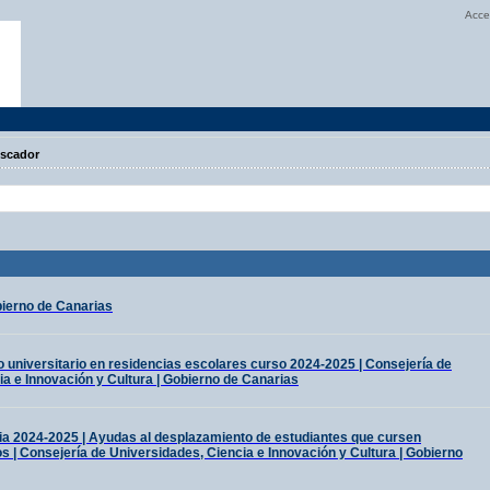
Acce
scador
bierno de Canarias
 universitario en residencias escolares curso 2024-2025 | Consejería de
a e Innovación y Cultura | Gobierno de Canarias
ia 2024-2025 | Ayudas al desplazamiento de estudiantes que cursen
os | Consejería de Universidades, Ciencia e Innovación y Cultura | Gobierno