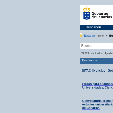
BUSCADOR
Estás en
Inicio
>
Bu
39.271
resultados
|
Ayuda
Resultados
ISTAC | Noticias - Go
Plazas para alumnado
Universidades, Cienci
Convocatoria ordinar
estudios universitari
de Canarias