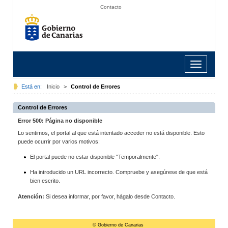
Contacto
Toggle
navigation
Está en:
Inicio
>
Control de Errores
Control de Errores
Error 500: Página no disponible
Lo sentimos, el portal al que está intentado acceder no está disponible. Esto
puede ocurrir por varios motivos:
El portal puede no estar disponible "Temporalmente".
Ha introducido un URL incorrecto. Compruebe y asegúrese de que está
bien escrito.
Atención:
Si desea informar, por favor, hágalo desde Contacto.
© Gobierno de Canarias