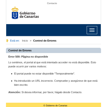
Contacto
Toggle
navigation
Está en:
Inicio
>
Control de Errores
Control de Errores
Error 500: Página no disponible
Lo sentimos, el portal al que está intentado acceder no está disponible. Esto
puede ocurrir por varios motivos:
El portal puede no estar disponible "Temporalmente".
Ha introducido un URL incorrecto. Compruebe y asegúrese de que está
bien escrito.
Atención:
Si desea informar, por favor, hágalo desde Contacto.
© Gobierno de Canarias