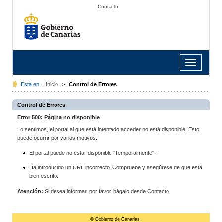
Contacto
Toggle
navigation
Está en:
Inicio
>
Control de Errores
Control de Errores
Error 500: Página no disponible
Lo sentimos, el portal al que está intentado acceder no está disponible. Esto
puede ocurrir por varios motivos:
El portal puede no estar disponible "Temporalmente".
Ha introducido un URL incorrecto. Compruebe y asegúrese de que está
bien escrito.
Atención:
Si desea informar, por favor, hágalo desde Contacto.
© Gobierno de Canarias