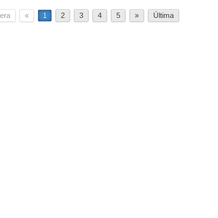
era
«
1
2
3
4
5
»
Última