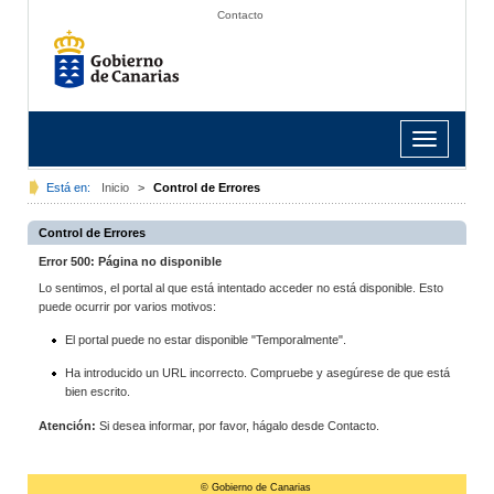
Contacto
Toggle
navigation
Está en:
Inicio
>
Control de Errores
Control de Errores
Error 500: Página no disponible
Lo sentimos, el portal al que está intentado acceder no está disponible. Esto
puede ocurrir por varios motivos:
El portal puede no estar disponible "Temporalmente".
Ha introducido un URL incorrecto. Compruebe y asegúrese de que está
bien escrito.
Atención:
Si desea informar, por favor, hágalo desde Contacto.
© Gobierno de Canarias