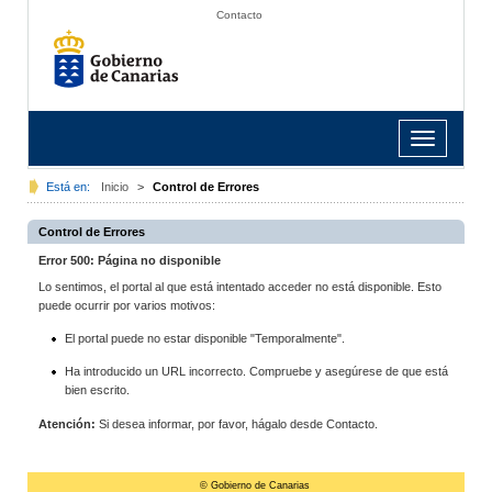
Contacto
Toggle
navigation
Está en:
Inicio
>
Control de Errores
Control de Errores
Error 500: Página no disponible
Lo sentimos, el portal al que está intentado acceder no está disponible. Esto
puede ocurrir por varios motivos:
El portal puede no estar disponible "Temporalmente".
Ha introducido un URL incorrecto. Compruebe y asegúrese de que está
bien escrito.
Atención:
Si desea informar, por favor, hágalo desde Contacto.
© Gobierno de Canarias