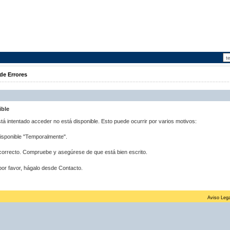
de Errores
ible
stá intentado acceder no está disponible. Esto puede ocurrir por varios motivos:
disponible "Temporalmente".
correcto. Compruebe y asegúrese de que está bien escrito.
por favor, hágalo desde Contacto.
Aviso Lega