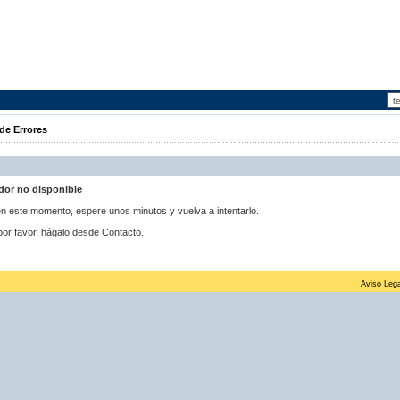
de Errores
idor no disponible
 en este momento, espere unos minutos y vuelva a intentarlo.
por favor, hágalo desde Contacto.
Aviso Lega