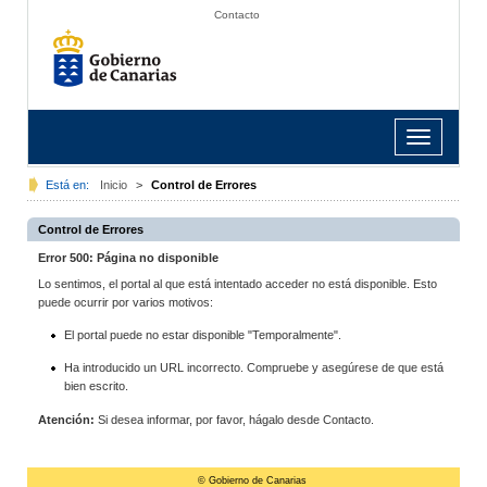
Contacto
Toggle
navigation
Está en:
Inicio
>
Control de Errores
Control de Errores
Error 500: Página no disponible
Lo sentimos, el portal al que está intentado acceder no está disponible. Esto
puede ocurrir por varios motivos:
El portal puede no estar disponible "Temporalmente".
Ha introducido un URL incorrecto. Compruebe y asegúrese de que está
bien escrito.
Atención:
Si desea informar, por favor, hágalo desde Contacto.
© Gobierno de Canarias