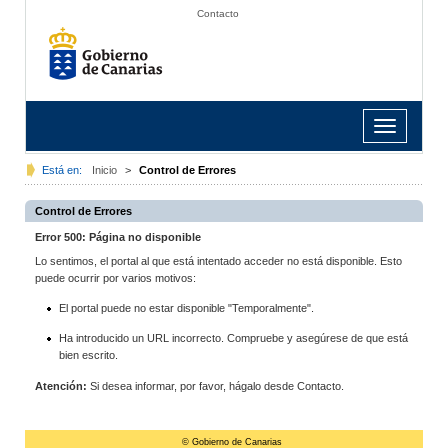
Contacto
Toggle
navigation
Está en:
Inicio
>
Control de Errores
Control de Errores
Error 500: Página no disponible
Lo sentimos, el portal al que está intentado acceder no está disponible. Esto
puede ocurrir por varios motivos:
El portal puede no estar disponible "Temporalmente".
Ha introducido un URL incorrecto. Compruebe y asegúrese de que está
bien escrito.
Atención:
Si desea informar, por favor, hágalo desde Contacto.
© Gobierno de Canarias