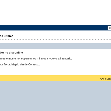
de Errores
idor no disponible
 en este momento, espere unos minutos y vuelva a intentarlo.
por favor, hágalo desde Contacto.
Aviso Lega