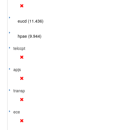
eucd (11.436)
hpae (9.944)
telccpt
apjs
transp
ece