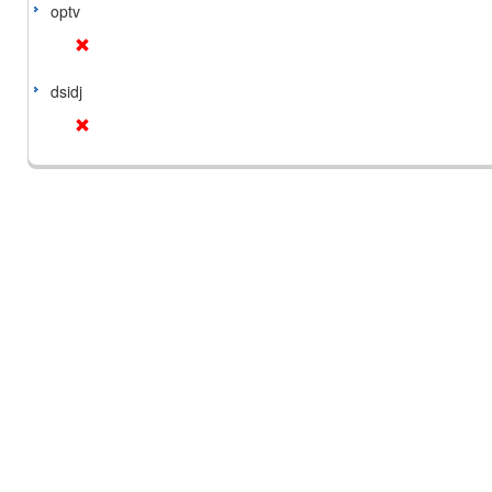
optv
dsidj