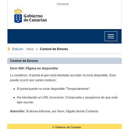
Contacto
Toggle
navigation
Está en:
Inicio
>
Control de Errores
Control de Errores
Error 500: Página no disponible
Lo sentimos, el portal al que está intentado acceder no está disponible. Esto
puede ocurrir por varios motivos:
El portal puede no estar disponible "Temporalmente".
Ha introducido un URL incorrecto. Compruebe y asegúrese de que está
bien escrito.
Atención:
Si desea informar, por favor, hágalo desde Contacto.
© Gobierno de Canarias