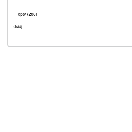
optv (286)
dsidj