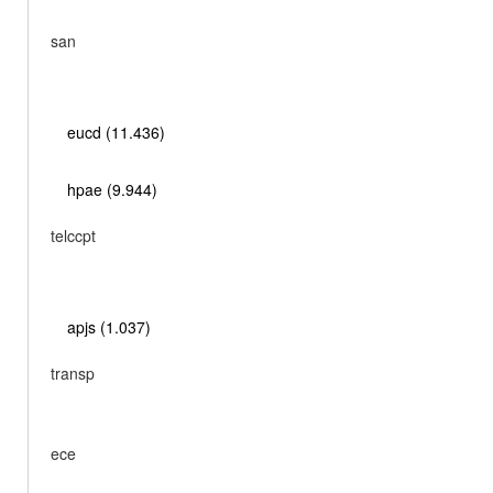
san
eucd (11.436)
hpae (9.944)
telccpt
apjs (1.037)
transp
ece