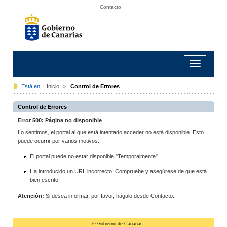
Contacto
Toggle
navigation
Está en:
Inicio
>
Control de Errores
Control de Errores
Error 500: Página no disponible
Lo sentimos, el portal al que está intentado acceder no está disponible. Esto
puede ocurrir por varios motivos:
El portal puede no estar disponible "Temporalmente".
Ha introducido un URL incorrecto. Compruebe y asegúrese de que está
bien escrito.
Atención:
Si desea informar, por favor, hágalo desde Contacto.
© Gobierno de Canarias