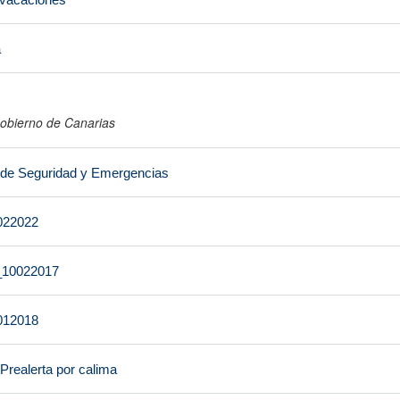
a
obierno de Canarias
 de Seguridad y Emergencias
022022
t_10022017
012018
 Prealerta por calima