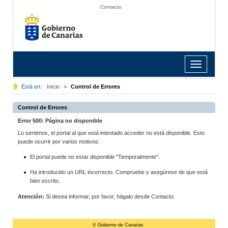
Contacto
Toggle
navigation
Está en:
Inicio
>
Control de Errores
Control de Errores
Error 500: Página no disponible
Lo sentimos, el portal al que está intentado acceder no está disponible. Esto
puede ocurrir por varios motivos:
El portal puede no estar disponible "Temporalmente".
Ha introducido un URL incorrecto. Compruebe y asegúrese de que está
bien escrito.
Atención:
Si desea informar, por favor, hágalo desde Contacto.
© Gobierno de Canarias