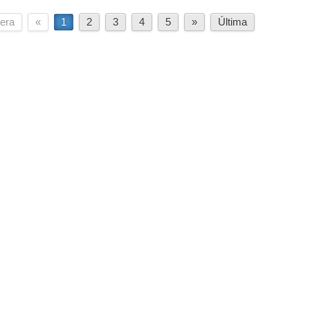
era
«
1
2
3
4
5
»
Última