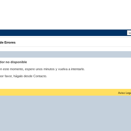
de Errores
idor no disponible
 en este momento, espere unos minutos y vuelva a intentarlo.
por favor, hágalo desde Contacto.
Aviso Lega