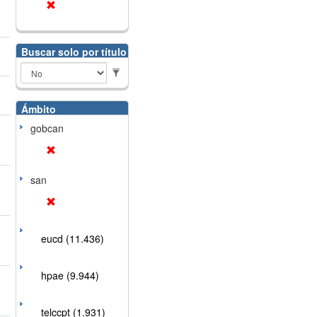
Buscar solo por título
Ámbito
gobcan
san
eucd (11.436)
hpae (9.944)
telccpt (1.931)