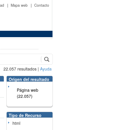
idad
|
Mapa web
|
Contacto
22.057
resultados
|
Ayuda
Origen del resultado
Página web
(22.057)
Tipo de Recurso
html